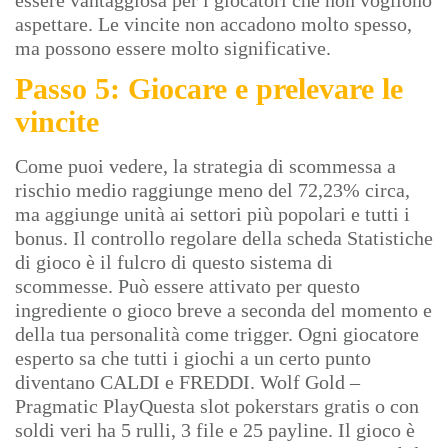
aspettare. Le vincite non accadono molto spesso,
ma possono essere molto significative.
Passo 5: Giocare e prelevare le
vincite
Come puoi vedere, la strategia di scommessa a
rischio medio raggiunge meno del 72,23% circa,
ma aggiunge unità ai settori più popolari e tutti i
bonus. Il controllo regolare della scheda Statistiche
di gioco è il fulcro di questo sistema di
scommesse. Può essere attivato per questo
ingrediente o gioco breve a seconda del momento e
della tua personalità come trigger. Ogni giocatore
esperto sa che tutti i giochi a un certo punto
diventano CALDI e FREDDI. Wolf Gold –
Pragmatic PlayQuesta slot pokerstars gratis o con
soldi veri ha 5 rulli, 3 file e 25 payline. Il gioco è