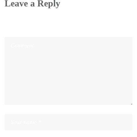
Leave a Reply
Your email address will not be published.
Required
fields are marked
*