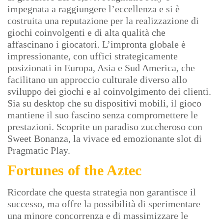
impegnata a raggiungere l’eccellenza e si è
costruita una reputazione per la realizzazione di
giochi coinvolgenti e di alta qualità che
affascinano i giocatori. L’impronta globale è
impressionante, con uffici strategicamente
posizionati in Europa, Asia e Sud America, che
facilitano un approccio culturale diverso allo
sviluppo dei giochi e al coinvolgimento dei clienti.
Sia su desktop che su dispositivi mobili, il gioco
mantiene il suo fascino senza compromettere le
prestazioni. Scoprite un paradiso zuccheroso con
Sweet Bonanza, la vivace ed emozionante slot di
Pragmatic Play.
Fortunes of the Aztec
Ricordate che questa strategia non garantisce il
successo, ma offre la possibilità di sperimentare
una minore concorrenza e di massimizzare le