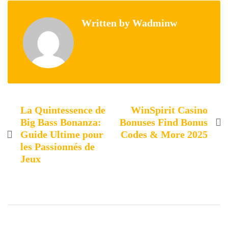
Written by
Wadminw
Post
La Quintessence de
WinSpirit Casino
Big Bass Bonanza:
Bonuses Find Bonus
Guide Ultime pour
Codes & More 2025
navigation
les Passionnés de
Jeux