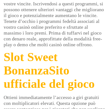
vostre vincite. Iscrivendosi a questi programmi, si
possono ottenere ulteriori vantaggi che migliorano
il gioco e potenzialmente aumentano le vincite.
Tenete d’occhio i programmi fedeltà associati al
vostro casinò online preferito e sfruttate al
massimo i loro premi. Prima di tuffarvi nel gioco
con denaro reale, approfittate della modalità free-
play o demo che molti casinò online offrono.
Slot Sweet
BonanzaSito
ufficiale del gioco
Ottieni immediatamente l’accesso a giri gratuiti
con moltiplicatori elevati. Questa opzione può
essere vantaggiosa per i giocatori che non vogliono