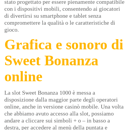
stato progettato per essere pienamente compatibile
con i dispositivi mobili, consentendo ai giocatori
di divertirsi su smartphone e tablet senza
compromettere la qualità o le caratteristiche di
gioco.
Grafica e sonoro di
Sweet Bonanza
online
La slot Sweet Bonanza 1000 è messa a
disposizione dalla maggior parte degli operatori
online, anche in versione casinò mobile. Una volta
che abbiamo avuto accesso alla slot, possiamo
andare a cliccare sui simboli + o – in basso a
destra, per accedere al menù della puntata e