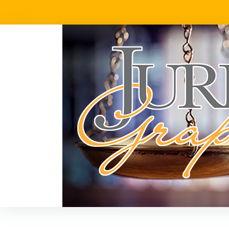
Skip
to
content