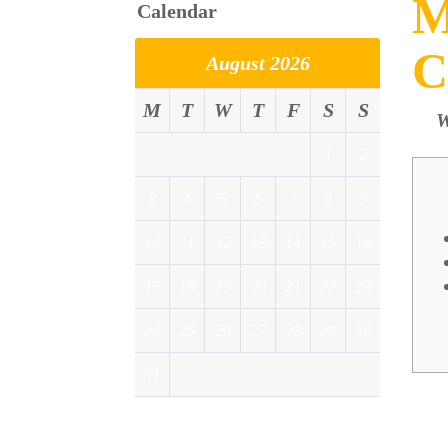
M
Calendar
C
August 2026
M
T
W
T
F
S
S
by
W
1
2
3
4
5
6
7
8
9
10
11
12
13
14
15
16
17
18
19
20
21
22
23
24
25
26
27
28
29
30
31
« Jul