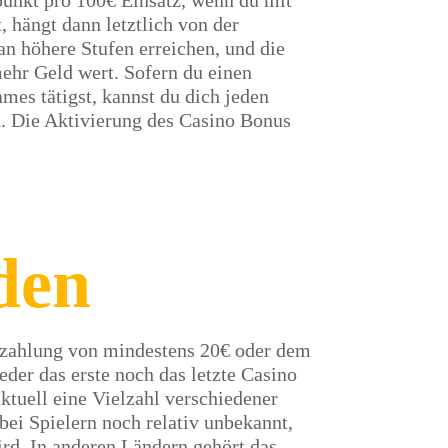
unkt pro 100€ Einsatz, wenn du mit
, hängt dann letztlich von der
 höhere Stufen erreichen, und die
ehr Geld wert. Sofern du einen
es tätigst, kannst du dich jeden
n. Die Aktivierung des Casino Bonus
den
Einzahlung von mindestens 20€ oder dem
er das erste noch das letzte Casino
ktuell eine Vielzahl verschiedener
bei Spielern noch relativ unbekannt,
ird. In anderen Ländern gehört das