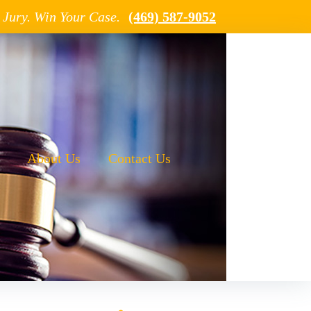
 Jury. Win Your Case.
(469) 587-9052
About Us
Contact Us