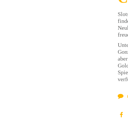
Slot
find
Neuk
freu
Unte
Gonz
aber
Gold
Spie
verf
F