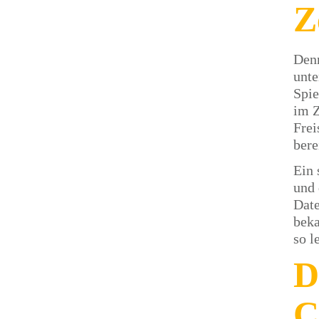
Z
Denn
unte
Spie
im Z
Frei
bere
Ein 
und 
Date
beka
so l
D
C