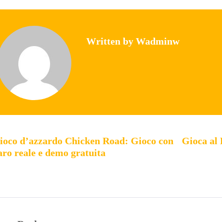
Written by
Wadminw
ost
ioco d’azzardo Chicken Road: Gioco con
Gioca al 
ro reale e demo gratuita
avigation