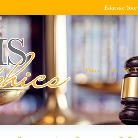
Educate Your
Home
Our Work