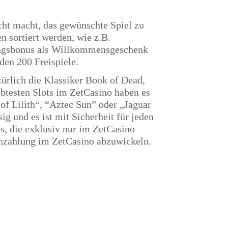
icht macht, das gewünschte Spiel zu
n sortiert werden, wie z.B.
ungsbonus als Willkommensgeschenk
den 200 Freispiele.
türlich die Klassiker Book of Dead,
ebtesten Slots im ZetCasino haben es
of Lilith“, “Aztec Sun” oder „Jaguar
g und es ist mit Sicherheit für jeden
ts, die exklusiv nur im ZetCasino
Einzahlung im ZetCasino abzuwickeln.