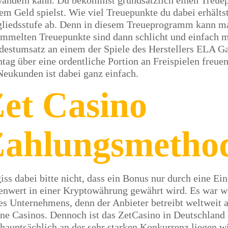
andeln kann. Du bekommst grundsätzlich einen Treuep
em Geld spielst. Wie viel Treuepunkte du dabei erhältst
liedsstufe ab. Denn in diesem Treueprogramm kann man
mmelten Treuepunkte sind dann schlicht und einfach m
estumsatz an einem der Spiele des Herstellers ELA Gam
tag über eine ordentliche Portion an Freispielen freue
Neukunden ist dabei ganz einfach.
et Casino
ahlungsmetho
iss dabei bitte nicht, dass ein Bonus nur durch eine 
nwert in einer Kryptowährung gewährt wird. Es war wed
es Unternehmens, denn der Anbieter betreibt weltweit a
ne Casinos. Dennoch ist das ZetCasino in Deutschland 
hauptsächlich an der sehr starken Konkurrenz liegen w