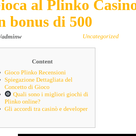
ioca al Plinko Casino
n bonus di 500
Uncategorized
adminw
October 18, 2021
Content
Gioco Plinko Recensioni
Spiegazione Dettagliata del
Concetto di Gioco
Quali sono i migliori giochi di
Plinko online?
Gli accordi tra casinò e developer