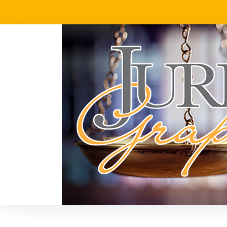
Skip
to
content