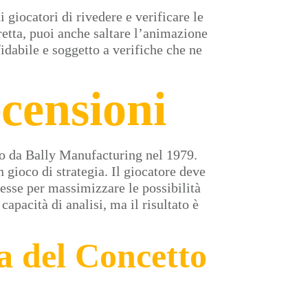
i giocatori di rivedere e verificare le
fretta, puoi anche saltare l’animazione
idabile e soggetto a verifiche che ne
censioni
ato da Bally Manufacturing nel 1979.
 gioco di strategia. Il giocatore deve
messe per massimizzare le possibilità
apacità di analisi, ma il risultato è
a del Concetto