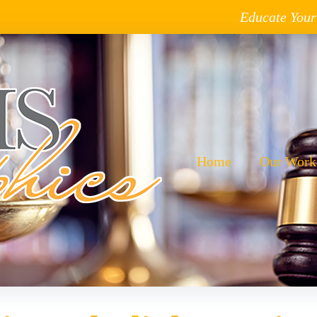
Educate Your
Home
Our Work