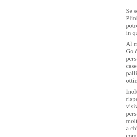
Se s
Plin
potr
in q
Al m
Go è
pers
case
pall
otti
Inol
risp
visi
pers
molt
a ch
comp