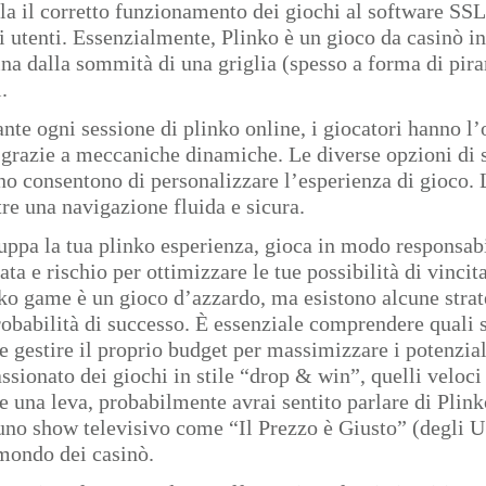
la il corretto funzionamento dei giochi al software SSL c
i utenti. Essenzialmente, Plinko è un gioco da casinò i
ina dalla sommità di una griglia (spesso a forma di pi
.
nte ogni sessione di plinko online, i giocatori hanno l’
 grazie a meccaniche dinamiche. Le diverse opzioni di
no consentono di personalizzare l’esperienza di gioco.
tre una navigazione fluida e sicura.
uppa la tua plinko esperienza, gioca in modo responsabil
ata e rischio per ottimizzare le tue possibilità di vinc
ko game è un gioco d’azzardo, ma esistono alcune stra
robabilità di successo. È essenziale comprendere qual
 gestire il proprio budget per massimizzare i potenziali 
ssionato dei giochi in stile “drop & win”, quelli veloci 
re una leva, probabilmente avrai sentito parlare di Plin
uno show televisivo come “Il Prezzo è Giusto” (degli U
mondo dei casinò.