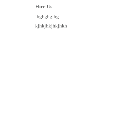
Hire Us
jhghghgjhg
kjhkjhkjhkjhkh