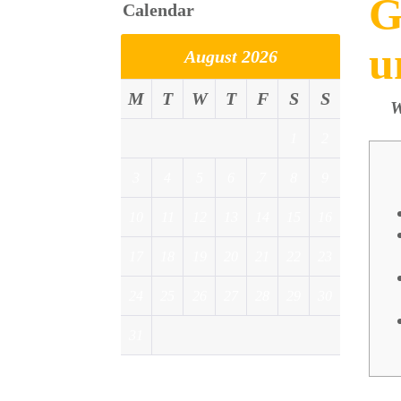
G
Calendar
u
August 2026
M
T
W
T
F
S
S
by
W
1
2
3
4
5
6
7
8
9
10
11
12
13
14
15
16
17
18
19
20
21
22
23
24
25
26
27
28
29
30
31
« Jul