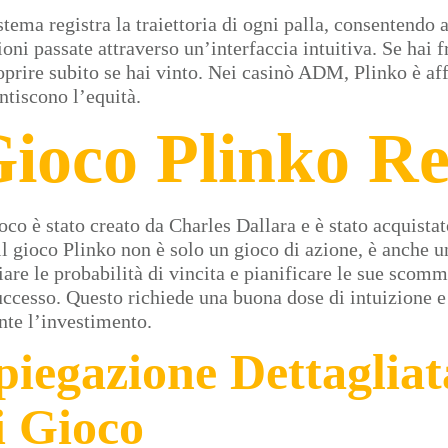
istema registra la traiettoria di ogni palla, consentendo a
ioni passate attraverso un’interfaccia intuitiva. Se hai 
oprire subito se hai vinto. Nei casinò ADM, Plinko è aff
ntiscono l’equità.
ioco Plinko Re
ioco è stato creato da Charles Dallara e è stato acquist
l gioco Plinko non è solo un gioco di azione, è anche un
iare le probabilità di vincita e pianificare le sue scom
uccesso. Questo richiede una buona dose di intuizione e c
nte l’investimento.
piegazione Dettagliat
i Gioco