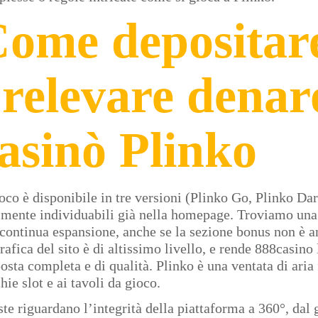
ome depositar
relevare denar
asinò Plinko
ioco è disponibile in tre versioni (Plinko Go, Plinko D
lmente individuabili già nella homepage. Troviamo una
 continua espansione, anche se la sezione bonus non è a
rafica del sito è di altissimo livello, e rende 888casino 
osta completa e di qualità. Plinko è una ventata di aria f
hie slot e ai tavoli da gioco.
te riguardano l’integrità della piattaforma a 360°, dal