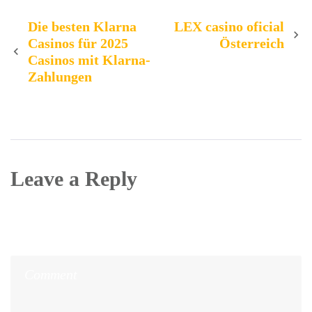
Post
Die besten Klarna
LEX casino oficial
Casinos für 2025
Österreich
Casinos mit Klarna-
navigation
Zahlungen
Leave a Reply
Your email address will not be published.
Required
fields are marked
*