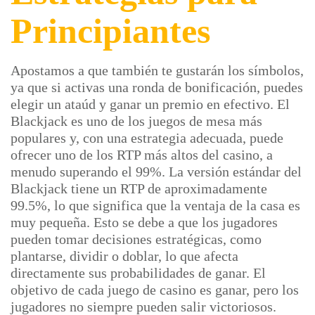
Principiantes
Apostamos a que también te gustarán los símbolos,
ya que si activas una ronda de bonificación, puedes
elegir un ataúd y ganar un premio en efectivo. El
Blackjack es uno de los juegos de mesa más
populares y, con una estrategia adecuada, puede
ofrecer uno de los RTP más altos del casino, a
menudo superando el 99%. La versión estándar del
Blackjack tiene un RTP de aproximadamente
99.5%, lo que significa que la ventaja de la casa es
muy pequeña. Esto se debe a que los jugadores
pueden tomar decisiones estratégicas, como
plantarse, dividir o doblar, lo que afecta
directamente sus probabilidades de ganar. El
objetivo de cada juego de casino es ganar, pero los
jugadores no siempre pueden salir victoriosos.