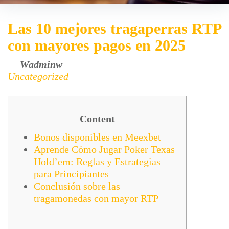
Las 10 mejores tragaperras RTP
con mayores pagos en 2025
by
Wadminw
January 9, 2017
Uncategorized
Content
Bonos disponibles en Meexbet
Aprende Cómo Jugar Poker Texas
Hold’em: Reglas y Estrategias
para Principiantes
Conclusión sobre las
tragamonedas con mayor RTP