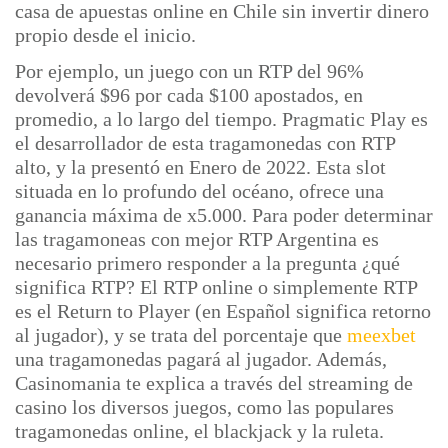
casa de apuestas online en Chile sin invertir dinero
propio desde el inicio.
Por ejemplo, un juego con un RTP del 96%
devolverá $96 por cada $100 apostados, en
promedio, a lo largo del tiempo. Pragmatic Play es
el desarrollador de esta tragamonedas con RTP
alto, y la presentó en Enero de 2022. Esta slot
situada en lo profundo del océano, ofrece una
ganancia máxima de x5.000. Para poder determinar
las tragamoneas con mejor RTP Argentina es
necesario primero responder a la pregunta ¿qué
significa RTP? El RTP online o simplemente RTP
es el Return to Player (en Español significa retorno
al jugador), y se trata del porcentaje que
meexbet
una tragamonedas pagará al jugador. Además,
Casinomania te explica a través del streaming de
casino los diversos juegos, como las populares
tragamonedas online, el blackjack y la ruleta.