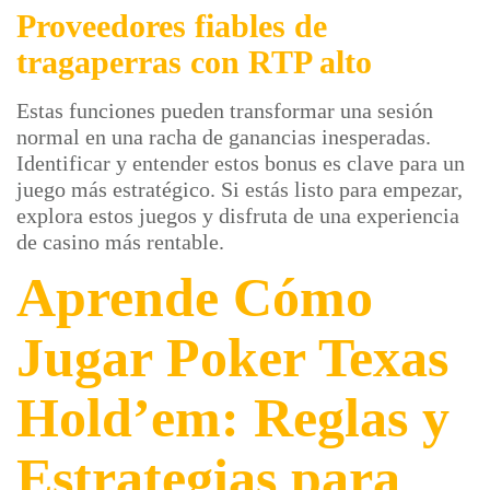
Proveedores fiables de
tragaperras con RTP alto
Estas funciones pueden transformar una sesión
normal en una racha de ganancias inesperadas.
Identificar y entender estos bonus es clave para un
juego más estratégico. Si estás listo para empezar,
explora estos juegos y disfruta de una experiencia
de casino más rentable.
Aprende Cómo
Jugar Poker Texas
Hold’em: Reglas y
Estrategias para