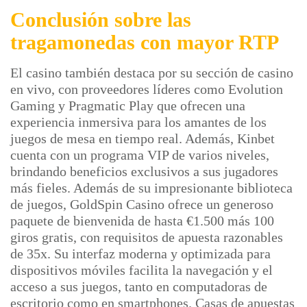
Conclusión sobre las
tragamonedas con mayor RTP
El casino también destaca por su sección de casino
en vivo, con proveedores líderes como Evolution
Gaming y Pragmatic Play que ofrecen una
experiencia inmersiva para los amantes de los
juegos de mesa en tiempo real. Además, Kinbet
cuenta con un programa VIP de varios niveles,
brindando beneficios exclusivos a sus jugadores
más fieles. Además de su impresionante biblioteca
de juegos, GoldSpin Casino ofrece un generoso
paquete de bienvenida de hasta €1.500 más 100
giros gratis, con requisitos de apuesta razonables
de 35x. Su interfaz moderna y optimizada para
dispositivos móviles facilita la navegación y el
acceso a sus juegos, tanto en computadoras de
escritorio como en smartphones. Casas de apuestas