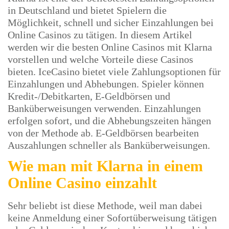
in Deutschland und bietet Spielern die
Möglichkeit, schnell und sicher Einzahlungen bei
Online Casinos zu tätigen. In diesem Artikel
werden wir die besten Online Casinos mit Klarna
vorstellen und welche Vorteile diese Casinos
bieten. IceCasino bietet viele Zahlungsoptionen für
Einzahlungen und Abhebungen. Spieler können
Kredit-/Debitkarten, E-Geldbörsen und
Banküberweisungen verwenden. Einzahlungen
erfolgen sofort, und die Abhebungszeiten hängen
von der Methode ab. E-Geldbörsen bearbeiten
Auszahlungen schneller als Banküberweisungen.
Wie man mit Klarna in einem
Online Casino einzahlt
Sehr beliebt ist diese Methode, weil man dabei
keine Anmeldung einer Sofortüberweisung tätigen