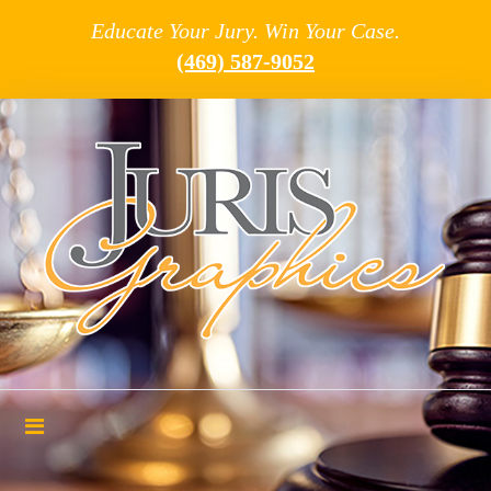
Skip
Educate Your Jury. Win Your Case.
to
(469) 587-9052
content