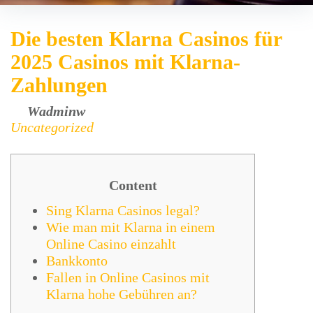
Die besten Klarna Casinos für
2025 Casinos mit Klarna-
Zahlungen
by
Wadminw
November 9, 2016
Uncategorized
Content
Sing Klarna Casinos legal?
Wie man mit Klarna in einem
Online Casino einzahlt
Bankkonto
Fallen in Online Casinos mit
Klarna hohe Gebühren an?