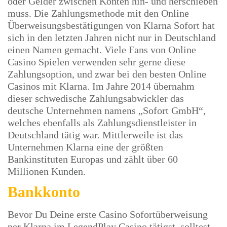
oder Gelder zwischen Konten hin- und herschieben
muss. Die Zahlungsmethode mit den Online
Überweisungsbestätigungen von Klarna Sofort hat
sich in den letzten Jahren nicht nur in Deutschland
einen Namen gemacht. Viele Fans von Online
Casino Spielen verwenden sehr gerne diese
Zahlungsoption, und zwar bei den besten Online
Casinos mit Klarna. Im Jahre 2014 übernahm
dieser schwedische Zahlungsabwickler das
deutsche Unternehmen namens „Sofort GmbH“,
welches ebenfalls als Zahlungsdienstleister in
Deutschland tätig war. Mittlerweile ist das
Unternehmen Klarna eine der größten
Bankinstituten Europas und zählt über 60
Millionen Kunden.
Bankkonto
Bevor Du Deine erste Casino Sofortüberweisung
per Klarna im LegendPlay Casino tätigst, solltest