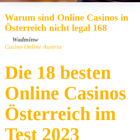
Warum sind Online Casinos in
Österreich nicht legal 168
by
Wadminw
November 8, 2023
Casino Online Austria
Die 18 besten
Online Casinos
Österreich im
Test 2023