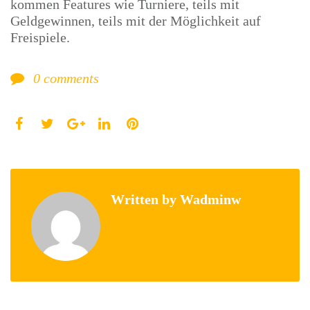
kommen Features wie Turniere, teils mit
Geldgewinnen, teils mit der Möglichkeit auf
Freispiele.
0
comments
Facebook
Twitter
LinkedIn
Pinterest
Google+
Written by
Wadminw