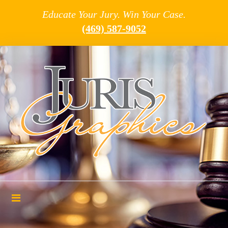
Skip
Educate Your Jury. Win Your Case.
to
(469) 587-9052
content