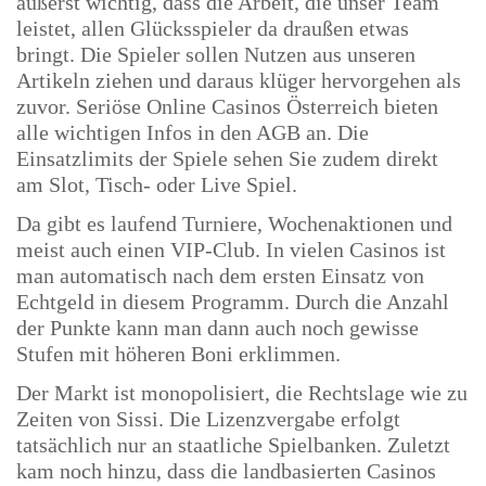
äußerst wichtig, dass die Arbeit, die unser Team
leistet, allen Glücksspieler da draußen etwas
bringt. Die Spieler sollen Nutzen aus unseren
Artikeln ziehen und daraus klüger hervorgehen als
zuvor. Seriöse Online Casinos Österreich bieten
alle wichtigen Infos in den AGB an. Die
Einsatzlimits der Spiele sehen Sie zudem direkt
am Slot, Tisch- oder Live Spiel.
Da gibt es laufend Turniere, Wochenaktionen und
meist auch einen VIP-Club. In vielen Casinos ist
man automatisch nach dem ersten Einsatz von
Echtgeld in diesem Programm. Durch die Anzahl
der Punkte kann man dann auch noch gewisse
Stufen mit höheren Boni erklimmen.
Der Markt ist monopolisiert, die Rechtslage wie zu
Zeiten von Sissi. Die Lizenzvergabe erfolgt
tatsächlich nur an staatliche Spielbanken. Zuletzt
kam noch hinzu, dass die landbasierten Casinos