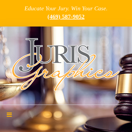
Skip
Educate Your Jury. Win Your Case.
to
(469) 587-9052
content