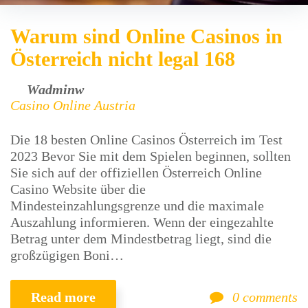
Category:
Warum sind Online Casinos in
Österreich nicht legal 168
Casino
by
Wadminw
November 8, 2023
Casino Online Austria
Online
Die 18 besten Online Casinos Österreich im Test
2023 Bevor Sie mit dem Spielen beginnen, sollten
Austria
Sie sich auf der offiziellen Österreich Online
Casino Website über die
Mindesteinzahlungsgrenze und die maximale
Auszahlung informieren. Wenn der eingezahlte
Betrag unter dem Mindestbetrag liegt, sind die
großzügigen Boni…
Read more
0
comments