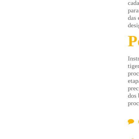
cada
para
das 
desi
P
Inst
tige
proc
etap
prec
dos 
proc