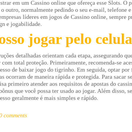
strar em um Cassino online que ofereça esse Slots. O p
 o outro, normalmente pedindo o seu e-mail, telefone 
empresas líderes em jogos de Cassino online, sempre p
gn e jogabilidade.
osso jogar pelo celul
ruções detalhadas orientam cada etapa, assegurando que
r com total proteção. Primeiramente, recomenda-se acess
esso de baixar jogo do tigrinho. Em seguida, optar por 
as ocorram de maneira rápida e protegida. Para sacar s
isa primeiro atender aos requisitos de apostas do cassi
bônus que você possa ter usado ao jogar. Além disso, 
esso geralmente é mais simples e rápido.
0
comments