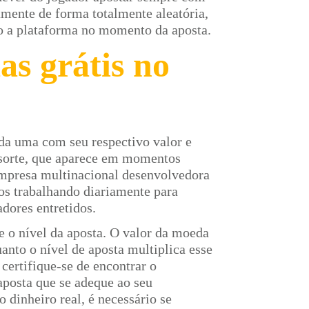
amente de forma totalmente aleatória,
o a plataforma no momento da aposta.
s grátis no
da uma com seu respectivo valor e
a sorte, que aparece em momentos
empresa multinacional desenvolvedora
ios trabalhando diariamente para
dores entretidos.
e o nível da aposta. O valor da moeda
nto o nível de aposta multiplica esse
certifique-se de encontrar o
aposta que se adeque ao seu
 dinheiro real, é necessário se