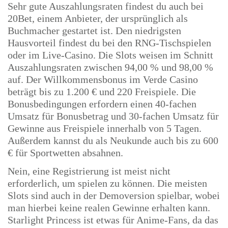
Sehr gute Auszahlungsraten findest du auch bei
20Bet, einem Anbieter, der ursprünglich als
Buchmacher gestartet ist. Den niedrigsten
Hausvorteil findest du bei den RNG-Tischspielen
oder im Live-Casino. Die Slots weisen im Schnitt
Auszahlungsraten zwischen 94,00 % und 98,00 %
auf. Der Willkommensbonus im Verde Casino
beträgt bis zu 1.200 € und 220 Freispiele. Die
Bonusbedingungen erfordern einen 40-fachen
Umsatz für Bonusbetrag und 30-fachen Umsatz für
Gewinne aus Freispiele innerhalb von 5 Tagen.
Außerdem kannst du als Neukunde auch bis zu 600
€ für Sportwetten absahnen.
Nein, eine Registrierung ist meist nicht
erforderlich, um spielen zu können. Die meisten
Slots sind auch in der Demoversion spielbar, wobei
man hierbei keine realen Gewinne erhalten kann.
Starlight Princess ist etwas für Anime-Fans, da das