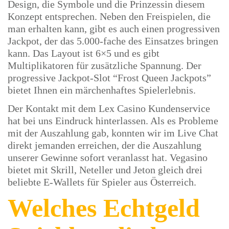
Design, die Symbole und die Prinzessin diesem
Konzept entsprechen. Neben den Freispielen, die
man erhalten kann, gibt es auch einen progressiven
Jackpot, der das 5.000-fache des Einsatzes bringen
kann. Das Layout ist 6×5 und es gibt
Multiplikatoren für zusätzliche Spannung. Der
progressive Jackpot-Slot “Frost Queen Jackpots”
bietet Ihnen ein märchenhaftes Spielerlebnis.
Der Kontakt mit dem Lex Casino Kundenservice
hat bei uns Eindruck hinterlassen. Als es Probleme
mit der Auszahlung gab, konnten wir im Live Chat
direkt jemanden erreichen, der die Auszahlung
unserer Gewinne sofort veranlasst hat. Vegasino
bietet mit Skrill, Neteller und Jeton gleich drei
beliebte E-Wallets für Spieler aus Österreich.
Welches Echtgeld