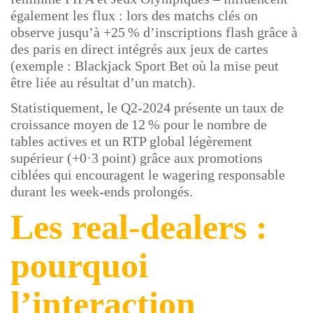
également les flux : lors des matchs clés on
observe jusqu’à +25 % d’inscriptions flash grâce à
des paris en direct intégrés aux jeux de cartes
(exemple : Blackjack Sport Bet où la mise peut
être liée au résultat d’un match).
Statistiquement, le Q2‑2024 présente un taux de
croissance moyen de 12 % pour le nombre de
tables actives et un RTP global légèrement
supérieur (+0·3 point) grâce aux promotions
ciblées qui encouragent le wagering responsable
durant les week‑ends prolongés.
Les real‑dealers :
pourquoi
l’interaction