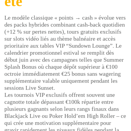
été
Le modèle classique « points → cash » évolue vers
des packs hybrides combinant cash‑back quotidien
(+12 % sur pertes nettes), tours gratuits exclusifs
sur slots vidéo liés au thème balnéaire et accès
prioritaire aux tables VIP “Sundown Lounge”. Le
calendrier promotionnel estival se remplit dès
début juin avec des campagnes telles que Summer
Splash Bonus où chaque dépôt supérieur à €100
octroie immédiatement €25 bonus sans wagering
supplémentaire valable uniquement pendant les
sessions Live Sunset.
Les tournois VIP exclusifs offrent souvent une
cagnotte totale dépassant €100k répartie entre
plusieurs gagnants selon leurs rangs finaux dans
Blackjack Live ou Poker Hold’em High Roller – ce
qui crée une motivation supplémentaire pour
gravir rapidement les niveaux fidèles pendant la