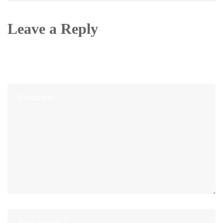
Leave a Reply
Your email address will not be published.
Required
fields are marked
*