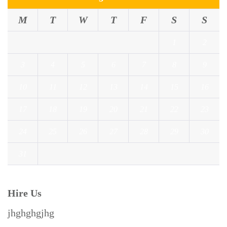
M
T
W
T
F
S
S
1
2
3
4
5
6
7
8
9
10
11
12
13
14
15
16
17
18
19
20
21
22
23
24
25
26
27
28
29
30
31
« Jul
Hire Us
jhghghgjhg