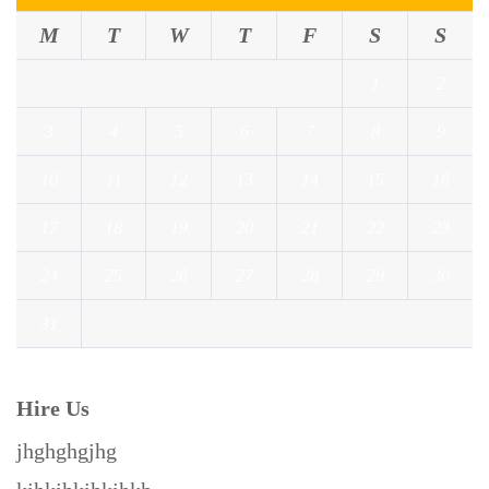
M
T
W
T
F
S
S
1
2
3
4
5
6
7
8
9
10
11
12
13
14
15
16
17
18
19
20
21
22
23
24
25
26
27
28
29
30
31
« Jul
Hire Us
jhghghgjhg