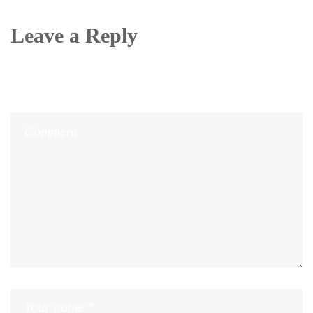
Leave a Reply
Your email address will not be published.
Required
fields are marked
*