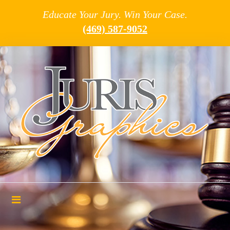
Skip
Educate Your Jury. Win Your Case.
to
(469) 587-9052
content