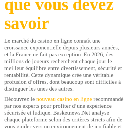
que vous devez
savoir
Le marché du casino en ligne connaît une
croissance exponentielle depuis plusieurs années,
et la France ne fait pas exception. En 2026, des
millions de joueurs recherchent chaque jour le
meilleur équilibre entre divertissement, sécurité et
rentabilité. Cette dynamique crée une véritable
profusion d’offres, dont beaucoup sont difficiles à
distinguer les unes des autres.
Découvrez le
nouveau casino en ligne
recommandé
par nos experts pour profiter d’une expérience
sécurisée et ludique. Basketnews.Net analyse
chaque plateforme selon des critères stricts afin de
vous guider vers un environnement de jeu fiable et