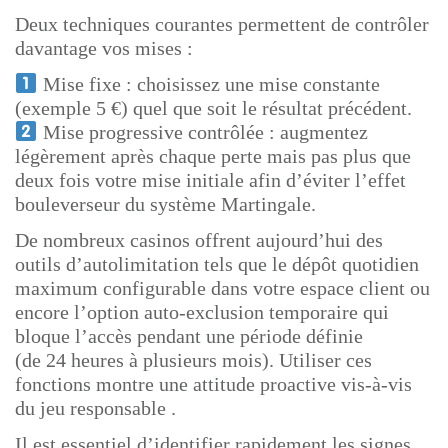
Deux techniques courantes permettent de contrôler
davantage vos mises :
Mise fixe : choisissez une mise constante
(exemple 5 €) quel que soit le résultat précédent.
Mise progressive contrôlée : augmentez
légèrement après chaque perte mais pas plus que
deux fois votre mise initiale afin d’éviter l’effet
bouleverseur du système Martingale.
De nombreux casinos offrent aujourd’hui des
outils d’autolimitation tels que le dépôt quotidien
maximum configurable dans votre espace client ou
encore l’option auto‑exclusion temporaire qui
bloque l’accès pendant une période définie
(de 24 heures à plusieurs mois). Utiliser ces
fonctions montre une attitude proactive vis‑à‑vis
du jeu responsable .
Il est essentiel d’identifier rapidement les signes