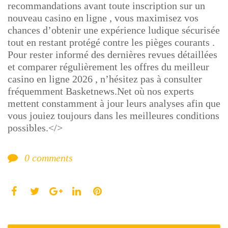
recommandations avant toute inscription sur un
nouveau casino en ligne , vous maximisez vos
chances d’obtenir une expérience ludique sécurisée
tout en restant protégé contre les pièges courants .
Pour rester informé des dernières revues détaillées
et comparer régulièrement les offres du meilleur
casino en ligne 2026 , n’hésitez pas à consulter
fréquemment Basketnews.Net où nos experts
mettent constamment à jour leurs analyses afin que
vous jouiez toujours dans les meilleures conditions
possibles.</>
0
comments
Facebook
Twitter
LinkedIn
Pinterest
Google+