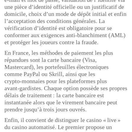
une pièce d’identité officielle ou un justificatif de
domicile, choix d’un mode de dépôt initial et enfin
l’acceptation des conditions générales. La
vérification d’identité est obligatoire pour se
conformer aux exigences anti‑blanchiment (AML)
et protéger les joueurs contre la fraude.
En France, les méthodes de paiement les plus
répandues sont la carte bancaire (Visa,
Mastercard), les portefeuilles électroniques
comme PayPal ou Skrill, ainsi que les
crypto‑monnaies pour les plateformes plus
avant‑gardistes. Chaque option possède ses propres
délais de traitement : la carte bancaire est
instantanée alors que le virement bancaire peut
prendre jusqu’à trois jours ouvrés.
Enfin, il convient de distinguer le casino « live »
du casino automatisé. Le premier propose un