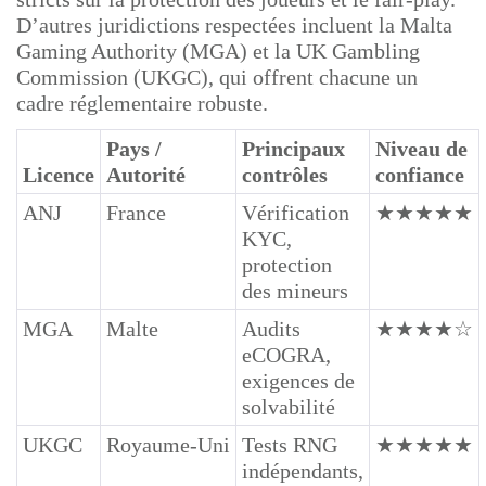
D’autres juridictions respectées incluent la Malta
Gaming Authority (MGA) et la UK Gambling
Commission (UKGC), qui offrent chacune un
cadre réglementaire robuste.
Pays /
Principaux
Niveau de
Licence
Autorité
contrôles
confiance
ANJ
France
Vérification
★★★★★
KYC,
protection
des mineurs
MGA
Malte
Audits
★★★★☆
eCOGRA,
exigences de
solvabilité
UKGC
Royaume‑Uni
Tests RNG
★★★★★
indépendants,