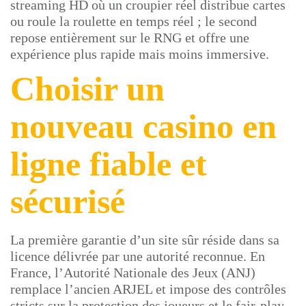
streaming HD où un croupier réel distribue cartes
ou roule la roulette en temps réel ; le second
repose entièrement sur le RNG et offre une
expérience plus rapide mais moins immersive.
Choisir un
nouveau casino en
ligne fiable et
sécurisé
La première garantie d’un site sûr réside dans sa
licence délivrée par une autorité reconnue. En
France, l’Autorité Nationale des Jeux (ANJ)
remplace l’ancien ARJEL et impose des contrôles
stricts sur la protection des joueurs et le fair‑play.