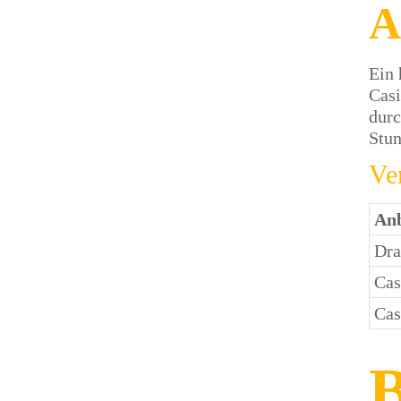
A
Ein 
Casi
durc
Stun
Ve
Anb
Dra
Cas
Cas
B