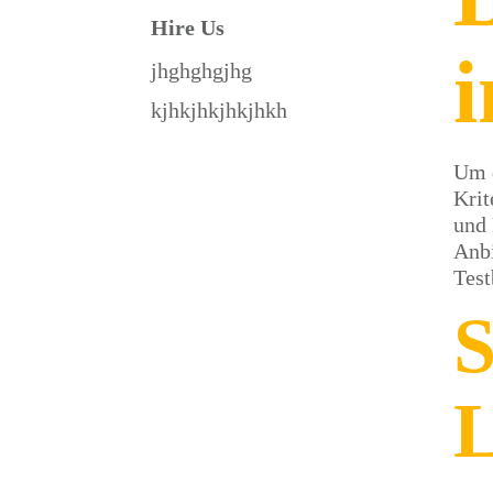
Hire Us
i
jhghghgjhg
kjhkjhkjhkjhkh
Um d
Krit
und 
Anbi
Test
S
L