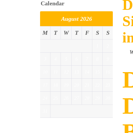
D
Calendar
S
August 2026
i
M
T
W
T
F
S
S
1
2
by
W
3
4
5
6
7
8
9
10
11
12
13
14
15
16
17
18
19
20
21
22
23
D
24
25
26
27
28
29
30
31
« Jul
B