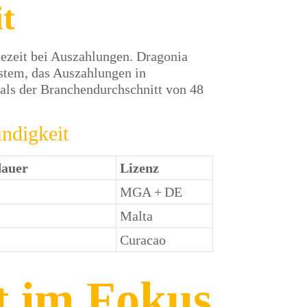
t
tezeit bei Auszahlungen. Dragonia
stem, das Auszahlungen in
r als der Branchendurchschnitt von 48
ndigkeit
dauer
Lizenz
MGA + DE
Malta
Curacao
t im Fokus