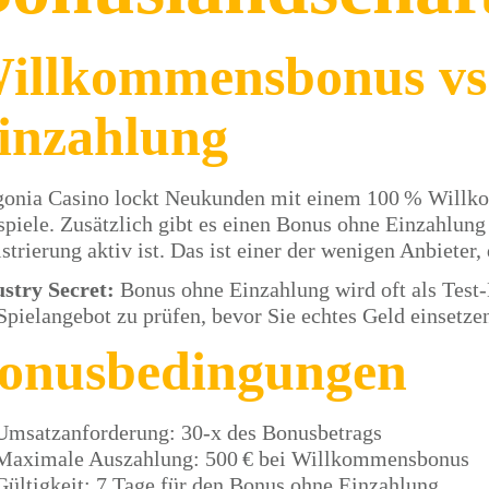
illkommensbonus vs
inzahlung
onia Casino lockt Neukunden mit einem 100 % Willko
spiele. Zusätzlich gibt es einen Bonus ohne Einzahlung 
strierung aktiv ist. Das ist einer der wenigen Anbieter, 
stry Secret:
Bonus ohne Einzahlung wird oft als Test‑
Spielangebot zu prüfen, bevor Sie echtes Geld einsetze
onusbedingungen
Umsatzanforderung: 30‑x des Bonusbetrags
Maximale Auszahlung: 500 € bei Willkommensbonus
Gültigkeit: 7 Tage für den Bonus ohne Einzahlung