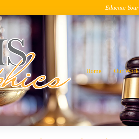
Educate Your
Home
Our Work