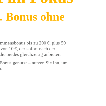
. Bonus ohne
mmensbonus bis zu 200 €, plus 50
von 10 €, der sofort nach der
die beides gleichzeitig anbieten.
Bonus genutzt – nutzen Sie ihn, um
n.