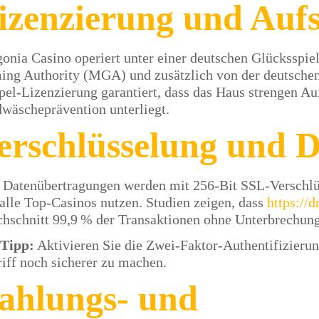
izenzierung und Aufs
onia Casino operiert unter einer deutschen Glücksspiel
ng Authority (MGA) und zusätzlich von der deutschen
el‑Lizenzierung garantiert, dass das Haus strengen Au
wäscheprävention unterliegt.
erschlüsselung und 
 Datenübertragungen werden mit 256‑Bit SSL‑Verschlüs
 alle Top‑Casinos nutzen. Studien zeigen, dass
https://
hschnitt 99,9 % der Transaktionen ohne Unterbrechung
 Tipp:
Aktivieren Sie die Zwei‑Faktor‑Authentifizieru
iff noch sicherer zu machen.
ahlungs‑ und