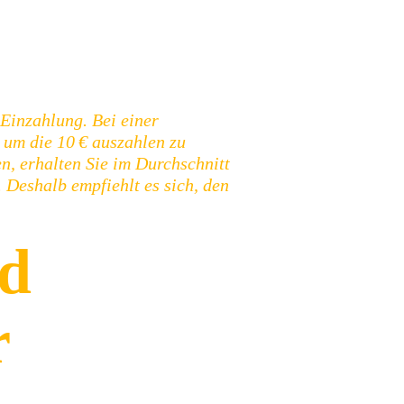
 Einzahlung. Bei einer
 um die 10 € auszahlen zu
n, erhalten Sie im Durchschnitt
 Deshalb empfiehlt es sich, den
nd
r