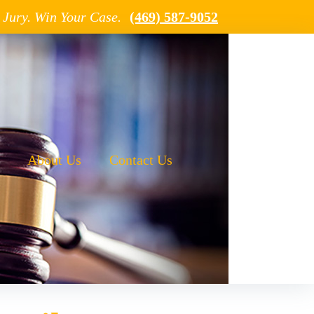
 Jury. Win Your Case.
(469) 587-9052
About Us
Contact Us