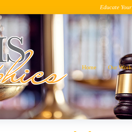
Educate Your
Home
Our Work