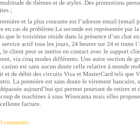
multitude de thèmes et de styles. Des promotions person
ites ;
remière et la plus courante est l’adresse email (email 
re en cas de problème.La seconde est représentée par la
is que le troisième réside dans la présence d’un chat en 
 service actif tous les jours, 24 heures sur 24 et toute
i, le client peut se mettre en contact avec le support cl
nt, via cinq modes différents. Une autre section de g
 casino est sans aucun doute celle relative à monde mob
it et de débit des circuits Visa et MasterCard tels que 
tro. La première est sans doute le virement bancaire, 
dépassée aujourd’hui qui permet pourtant de retirer et d
coup de machines à sous Winorama mais elles proposen
cellente facture.
0
comments