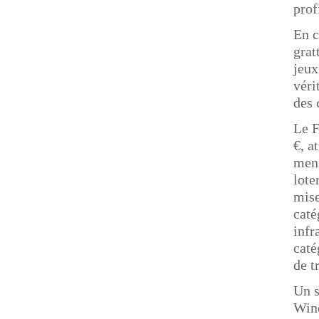
prof
En c
grat
jeux
véri
des 
Le F
€, a
mens
lote
mise
caté
infr
caté
de t
Un s
Wino