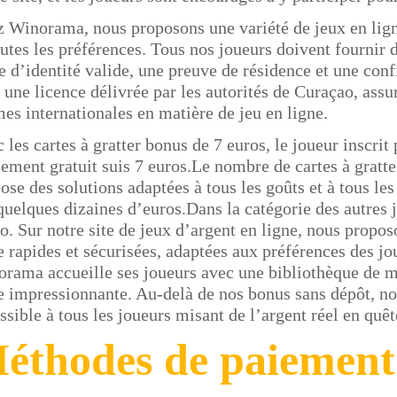
 Winorama, nous proposons une variété de jeux en ligne
outes les préférences. Tous nos joueurs doivent fournir 
e d’identité valide, une preuve de résidence et une co
 une licence délivrée par les autorités de Curaçao, assu
es internationales en matière de jeu en ligne.
 les cartes à gratter bonus de 7 euros, le joueur inscri
lement gratuit suis 7 euros.Le nombre de cartes à gratte
ose des solutions adaptées à tous les goûts et à tous les
quelques dizaines d’euros.Dans la catégorie des autres 
o. Sur notre site de jeux d’argent en ligne, nous prop
e rapides et sécurisées, adaptées aux préférences des jo
rama accueille ses joueurs avec une bibliothèque de ma
e impressionnante. Au-delà de nos bonus sans dépôt, no
ssible à tous les joueurs misant de l’argent réel en quête
éthodes de paiement 