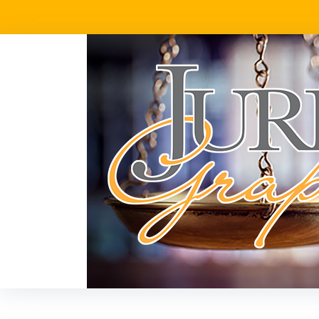
Skip
to
content