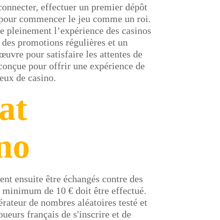
connecter, effectuer un premier dépôt
t pour commencer le jeu comme un roi.
re pleinement l’expérience des casinos
, des promotions régulières et un
uvre pour satisfaire les attentes de
conçue pour offrir une expérience de
jeux de casino.
at
no
vent ensuite être échangés contre des
ôt minimum de 10 € doit être effectué.
rateur de nombres aléatoires testé et
eurs français de s'inscrire et de