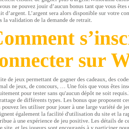
vous ne pouvez jouir d’aucun bonus tant que vous êtes d
ait d’argent. L’argent sera alors disponible sur votre co
s la validation de la demande de retrait.
omment s’inscr
onnecter sur 
ite de jeux permettant de gagner des cadeaux, des codes
mal de jeux, de concours, … Une fois que vous êtes insc
uitement pour tester sans qu'aucun dépôt ne soit requis.
rattage de différents types. Les bonus que proposent ces
 pouvez les utiliser pour jouer à une large variété de 
ignent également la facilité d'utilisation du site et la ra
ribue à une expérience de jeu positive. Les détails de
le site, et les joueurs sont encouragés à y participer po