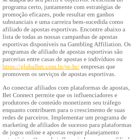
programa certo, juntamente com estratégias de
promoção eficazes, pode resultar em ganhos
substanciais e uma carreira bem-sucedida como
afiliado de apostas esportivas. Encontre abaixo a
lista de todas as nossas campanhas de apostas
esportivas disponíveis na Gambling Affiliation. Os
programas de afiliado de apostas esportivas são
parcerias entre casas de apostas e indivíduos ou
https://globalbet.com.br/pt-br/
empresas que
promovem os serviços de apostas esportivas.
Ao conectar afiliados com plataformas de apostas,
Bet Connect permite que os influenciadores e
produtores de conteúdo monetizem seu tráfego
enquanto contribuem para o crescimento de suas
redes de parceiros. Implementar um programa de
marketing de afiliados de sucesso para plataformas
de jogos online e apostas requer planejamento