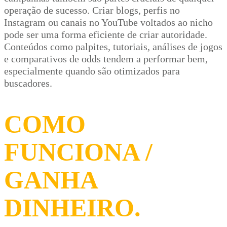
operação de sucesso. Criar blogs, perfis no
Instagram ou canais no YouTube voltados ao nicho
pode ser uma forma eficiente de criar autoridade.
Conteúdos como palpites, tutoriais, análises de jogos
e comparativos de odds tendem a performar bem,
especialmente quando são otimizados para
buscadores.
COMO
FUNCIONA /
GANHA
DINHEIRO.