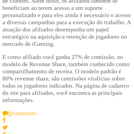
de clientes. Além disso, os afiliados também se
beneficiam ao terem acesso a um suporte
personalizado e para eles ainda é necessário o acesso
a diversas campanhas para a execução do trabalho. A
atuação dos afiliados desempenha um papel
estratégico na aquisição e retenção de jogadores no
mercado de iGaming.
E como afiliado você ganha 27% de comissão, no
modelo de Revenue Share, também conhecido como
compartilhamento de receita. O modelo padrão é
80% revenue share, são comissões vitalícias sobre
todos os jogadores indicados. Na página de cadastro
do site para afiliados, você encontra as principais
informações.
0
comments
Facebook
Twitter