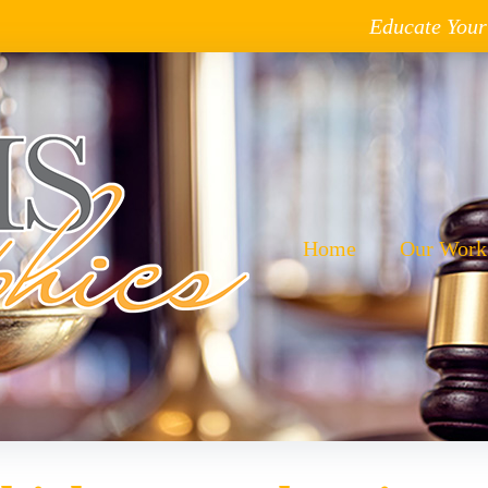
Educate Your
Home
Our Work