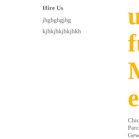
u
Hire Us
jhghghgjhg
kjhkjhkjhkjhkh
f
M
e
Chic
Parc
Gewi