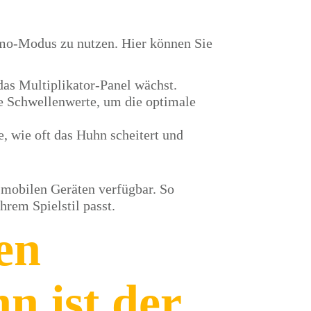
Demo‑Modus zu nutzen. Hier können Sie
das Multiplikator‑Panel wächst.
e Schwellenwerte, um die optimale
, wie oft das Huhn scheitert und
mobilen Geräten verfügbar. So
hrem Spielstil passt.
en
n ist der