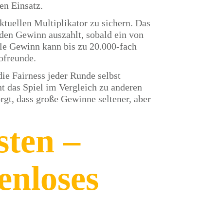
en Einsatz.
ktuellen Multiplikator zu sichern. Das
den Gewinn auszahlt, sobald ein von
ale Gewinn kann bis zu 20.000‑fach
kofreunde.
ie Fairness jeder Runde selbst
t das Spiel im Vergleich zu anderen
orgt, dass große Gewinne seltener, aber
ten –
enloses