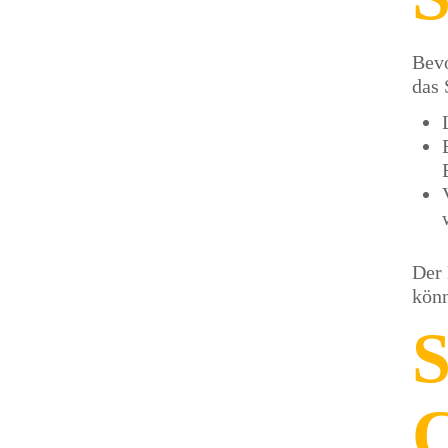
Bevo
das 
Der 
könn
S
C