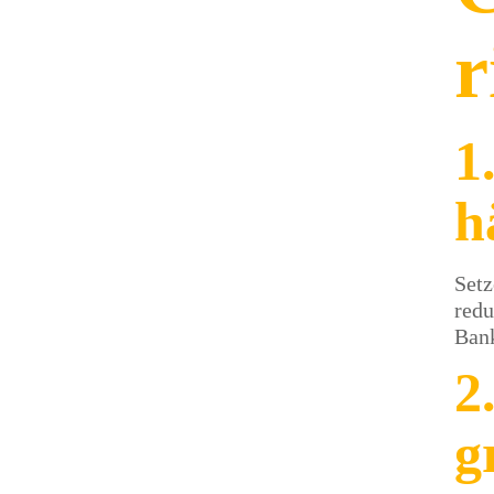
r
1
h
Setz
redu
Bank
2
g