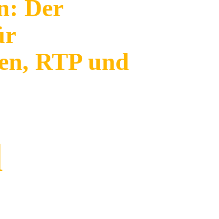
n: Der
ür
ien, RTP und
d