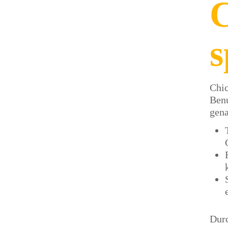
C
s
Chic
Benu
gena
Durc