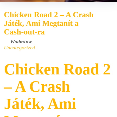
Chicken Road 2 – A Crash
Játék, Ami Megtanít a
Cash‑out‑ra
by
Wadminw
November 16, 2025
Uncategorized
Chicken Road 2
– A Crash
Játék, Ami