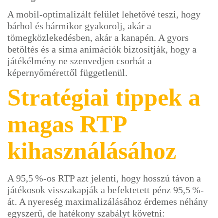
A mobil‑optimalizált felület lehetővé teszi, hogy
bárhol és bármikor gyakorolj, akár a
tömegközlekedésben, akár a kanapén. A gyors
betöltés és a sima animációk biztosítják, hogy a
játékélmény ne szenvedjen csorbát a
képernyőmérettől függetlenül.
Stratégiai tippek a
magas RTP
kihasználásához
A 95,5 %‑os RTP azt jelenti, hogy hosszú távon a
játékosok visszakapják a befektetett pénz 95,5 %-
át. A nyereség maximalizálásához érdemes néhány
egyszerű, de hatékony szabályt követni: