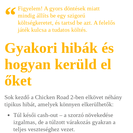
Figyelem! A gyors döntések miatt
mindig állíts be egy szigorú
költségkeretet, és tartsd be azt. A felelős
játék kulcsa a tudatos költés.
Gyakori hibák és
hogyan kerüld el
őket
Sok kezdő a Chicken Road 2‑ben elkövet néhány
tipikus hibát, amelyek könnyen elkerülhetők:
Túl késői cash‑out – a szorzó növekedése
izgalmas, de a túlzott várakozás gyakran a
teljes veszteséghez vezet.