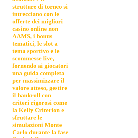
strutture di torneo si
intrecciano con le
offerte dei migliori
casino online non
AAMS, i bonus
tematici, le slot a
tema sportivo e le
scommesse live,
fornendo ai giocatori
una guida completa
per massimizzare il
valore atteso, gestire
il bankroll con
criteri rigorosi come
la Kelly Criterion e
sfruttare le
simulazioni Monte
Carlo durante la fase