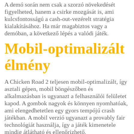
A demó során nem csak a szorzó növekedését
figyelheted, hanem a csirke mozgását is, ami
kulcsfontosságú a cash‑out‑vezérelt stratégia
kialakításához. Ha már magabiztos vagy a
demóban, a következő lépés a valódi játék.
Mobil‑optimalizált
élmény
A Chicken Road 2 teljesen mobil‑optimalizált, így
asztali gépen, mobil böngészőben és
alkalmazásban is ugyanazt a felhasználói felületet
kapod. A gombok nagyok és könnyen nyomhatóak,
ami elengedhetetlen egy gyors tempójú crash
játékban. A mobil verzió ugyanazt a provably fair
technológiát használja, így a játék kimenetele
mindig átlátható és ellenőrizhető.