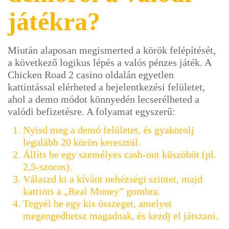
játékra?
Miután alaposan megismerted a körök felépítését,
a következő logikus lépés a valós pénzes játék. A
Chicken Road 2 casino oldalán egyetlen
kattintással elérheted a bejelentkezési felületet,
ahol a demo módot könnyedén lecserélheted a
valódi befizetésre. A folyamat egyszerű:
Nyisd meg a demó felületet, és gyakorolj
legalább 20 körön keresztül.
Állíts be egy személyes cash‑out küszöböt (pl.
2,5‑szoros).
Válaszd ki a kívánt nehézségi szintet, majd
kattints a „Real Money” gombra.
Tegyél be egy kis összeget, amelyet
megengedhetsz magadnak, és kezdj el játszani.