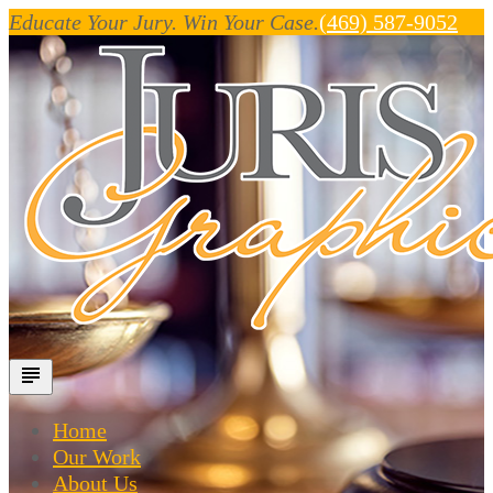
Skip
Educate Your Jury. Win Your Case.
(469) 587-9052
to
content
subject
Home
Our Work
About Us