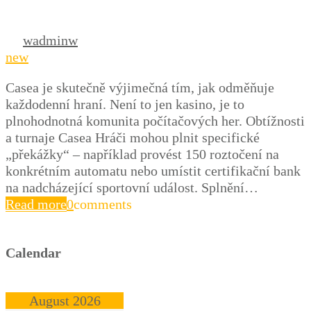
by
wadminw
June 23, 2026
new
Casea je skutečně výjimečná tím, jak odměňuje
každodenní hraní. Není to jen kasino, je to
plnohodnotná komunita počítačových her. Obtížnosti
a turnaje Casea Hráči mohou plnit specifické
„překážky“ – například provést 150 roztočení na
konkrétním automatu nebo umístit certifikační bank
na nadcházející sportovní událost. Splnění…
Read more
0
comments
Calendar
August 2026