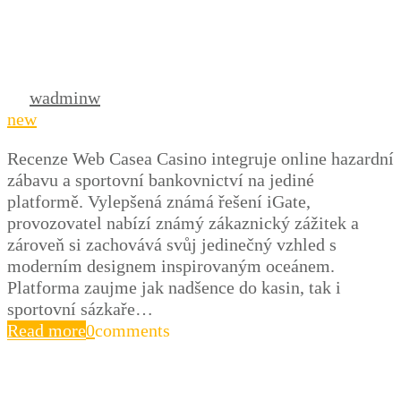
Funkce, hry, pobídky a mobilní
zážitek
by
wadminw
June 24, 2026
new
Recenze Web Casea Casino integruje online hazardní
zábavu a sportovní bankovnictví na jediné
platformě. Vylepšená známá řešení iGate,
provozovatel nabízí známý zákaznický zážitek a
zároveň si zachovává svůj jedinečný vzhled s
moderním designem inspirovaným oceánem.
Platforma zaujme jak nadšence do kasin, tak i
sportovní sázkaře…
Read more
0
comments
Gamifikace kasina Casea