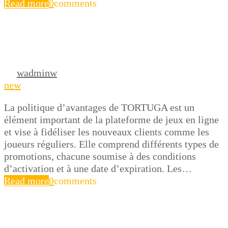
Read more
0
comments
Avantages du casino TORTUGA
by
wadminw
June 25, 2026
new
La politique d’avantages de TORTUGA est un
élément important de la plateforme de jeux en ligne
et vise à fidéliser les nouveaux clients comme les
joueurs réguliers. Elle comprend différents types de
promotions, chacune soumise à des conditions
d’activation et à une date d’expiration. Les…
Read more
0
comments
Recenze webu Casea Casino: