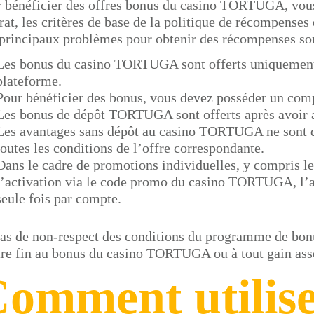
 bénéficier des offres bonus du casino TORTUGA, vous 
rat, les critères de base de la politique de récompense
principaux problèmes pour obtenir des récompenses sont
Les bonus du casino TORTUGA sont offerts uniquement a
plateforme.
Pour bénéficier des bonus, vous devez posséder un compt
Les bonus de dépôt TORTUGA sont offerts après avoir a
Les avantages sans dépôt au casino TORTUGA ne sont d
toutes les conditions de l’offre correspondante.
Dans le cadre de promotions individuelles, y compris l
l’activation via le code promo du casino TORTUGA, l’a
seule fois par compte.
as de non-respect des conditions du programme de bonus
re fin au bonus du casino TORTUGA ou à tout gain ass
omment utilise