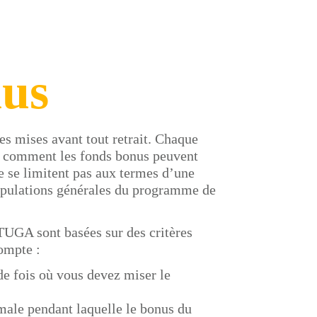
us
 mises avant tout retrait. Chaque
nt comment les fonds bonus peuvent
 ne se limitent pas aux termes d’une
tipulations générales du programme de
TUGA sont basées sur des critères
compte :
de fois où vous devez miser le
ale pendant laquelle le bonus du