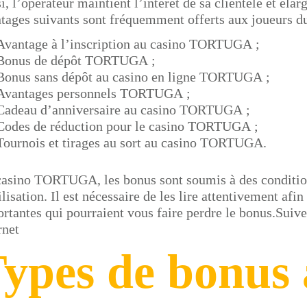
i, l’opérateur maintient l’intérêt de sa clientèle et élar
tages suivants sont fréquemment offerts aux joueurs
Avantage à l’inscription au casino TORTUGA ;
Bonus de dépôt TORTUGA ;
Bonus sans dépôt au casino en ligne TORTUGA ;
Avantages personnels TORTUGA ;
Cadeau d’anniversaire au casino TORTUGA ;
Codes de réduction pour le casino TORTUGA ;
Tournois et tirages au sort au casino TORTUGA.
asino TORTUGA, les bonus sont soumis à des condition
ilisation. Il est nécessaire de les lire attentivement a
rtantes qui pourraient vous faire perdre le bonus.Suive
rnet
ypes de bonus 