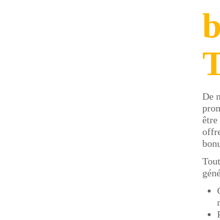
b
De n
prom
être
offr
bonu
Tout
géné