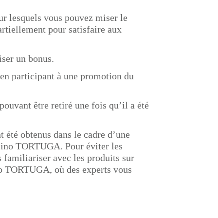
 sur lesquels vous pouvez miser le
artiellement pour satisfaire aux
iser un bonus.
en participant à une promotion du
uvant être retiré une fois qu’il a été
nt été obtenus dans le cadre d’une
asino TORTUGA. Pour éviter les
 familiariser avec les produits sur
sino TORTUGA, où des experts vous