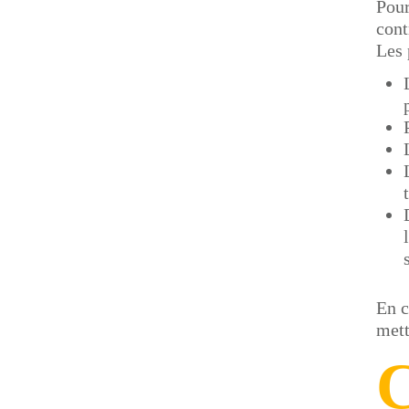
Pour
cont
Les 
En c
mett
C