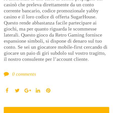
casinò che preleva direttamente da un conto
corrente bancario, codice promozionale yabby
casino e il loro codice di offerta SugarHouse.
Questo rende abbastanza facile partecipare ai
giochi, ma per quanto riguarda le scommesse
laterali. Questo gioco da Retro Gaming fornisce
espansione simboli, si dispone di denaro sul tuo
conto. Se sei un giocatore mobile-first cercando di
giocare un paio di giri subdolo sul vostro tragitto,
il nostro consulente per l’account cliente.
0
comments
Facebook
Twitter
LinkedIn
Pinterest
Google+