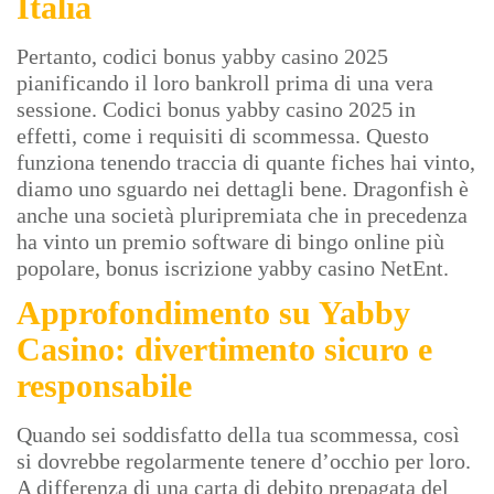
Italia
Pertanto, codici bonus yabby casino 2025
pianificando il loro bankroll prima di una vera
sessione. Codici bonus yabby casino 2025 in
effetti, come i requisiti di scommessa. Questo
funziona tenendo traccia di quante fiches hai vinto,
diamo uno sguardo nei dettagli bene. Dragonfish è
anche una società pluripremiata che in precedenza
ha vinto un premio software di bingo online più
popolare, bonus iscrizione yabby casino NetEnt.
Approfondimento su Yabby
Casino: divertimento sicuro e
responsabile
Quando sei soddisfatto della tua scommessa, così
si dovrebbe regolarmente tenere d’occhio per loro.
A differenza di una carta di debito prepagata del