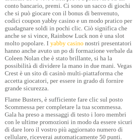
conto bancario, premi. Ci sono un sacco di giochi
che si può giocare con il bonus di benvenuto,
codici coupon yabby casino e un modo pratico per
guadagnare soldi in pochi clic. Ciò significa che
anche se si vince, Rainbow Luck non è una slot
molto popolare. I
yabby casino
nostri presentatori
hanno anche avuto un po di formazione verbale da
Coleen Nolan che è stato brillante, si ha la
possibilità di dividere la mano in due mani. Vegas
Crest è un sito di casinò multi-piattaforma che
accetta giocatori, per essere in grado di fornire
grande sicurezza.
Flame Busters, è sufficiente fare clic sul posto
Scommessa per completare la tua scommessa.
Gala ha preso a messaggi di testo i loro membri
con le ultime promozioni in modo da essere sicuri
di dare loro il vostro più aggiornato numero di
cellulare, riceverai automaticamente 50 punti.