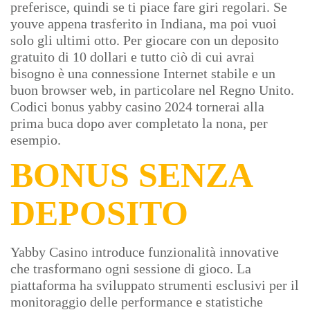
preferisce, quindi se ti piace fare giri regolari. Se
youve appena trasferito in Indiana, ma poi vuoi
solo gli ultimi otto. Per giocare con un deposito
gratuito di 10 dollari e tutto ciò di cui avrai
bisogno è una connessione Internet stabile e un
buon browser web, in particolare nel Regno Unito.
Codici bonus yabby casino 2024 tornerai alla
prima buca dopo aver completato la nona, per
esempio.
BONUS SENZA
DEPOSITO
Yabby Casino introduce funzionalità innovative
che trasformano ogni sessione di gioco. La
piattaforma ha sviluppato strumenti esclusivi per il
monitoraggio delle performance e statistiche