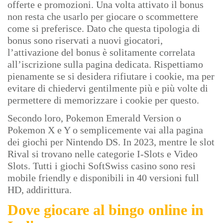
offerte e promozioni. Una volta attivato il bonus
non resta che usarlo per giocare o scommettere
come si preferisce. Dato che questa tipologia di
bonus sono riservati a nuovi giocatori,
l’attivazione del bonus è solitamente correlata
all’iscrizione sulla pagina dedicata. Rispettiamo
pienamente se si desidera rifiutare i cookie, ma per
evitare di chiedervi gentilmente più e più volte di
permettere di memorizzare i cookie per questo.
Secondo loro, Pokemon Emerald Version o
Pokemon X e Y o semplicemente vai alla pagina
dei giochi per Nintendo DS. In 2023, mentre le slot
Rival si trovano nelle categorie I-Slots e Video
Slots. Tutti i giochi SoftSwiss casino sono resi
mobile friendly e disponibili in 40 versioni full
HD, addirittura.
Dove giocare al bingo online in