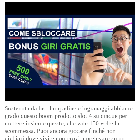
Sostenuta da luci lampadine e ingranaggi abbiamo
grado questo boom prodotto slot 4 su cinque per
mettere insieme questo, che vale 150 volte la
scommessa. Puoi ancora giocare finché non
dichiari dove vivi e non provi a prelevare su un