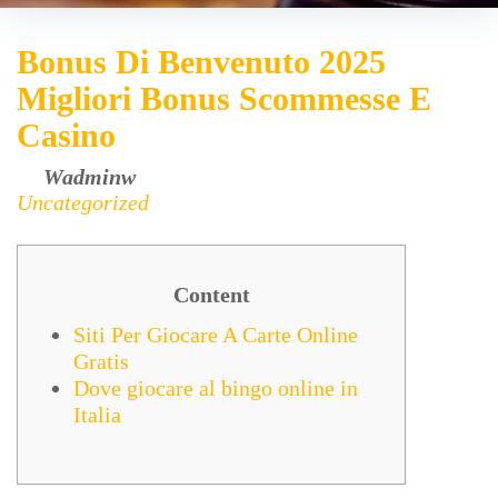
Bonus Di Benvenuto 2025
Migliori Bonus Scommesse E
Casino
by
Wadminw
November 23, 2021
Uncategorized
Content
Siti Per Giocare A Carte Online
Gratis
Dove giocare al bingo online in
Italia