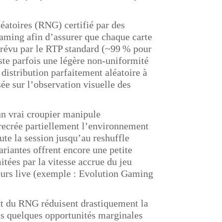
éatoires (RNG) certifié par des
ming afin d’assurer que chaque carte
e prévu par le RTP standard (~99 % pour
ste parfois une légère non‑uniformité
distribution parfaitement aléatoire à
ée sur l’observation visuelle des
 un vrai croupier manipule
ecrée partiellement l’environnement
oute la session jusqu’au reshuffle
ariantes offrent encore une petite
tées par la vitesse accrue du jeu
seurs live (exemple : Evolution Gaming
ant du RNG réduisent drastiquement la
ois quelques opportunités marginales