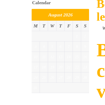
B
Calendar
l
August 2026
M
T
W
T
F
S
S
by
W
1
2
3
4
5
6
7
8
9
10
11
12
13
14
15
16
c
17
18
19
20
21
22
23
24
25
26
27
28
29
30
v
31
« Jul