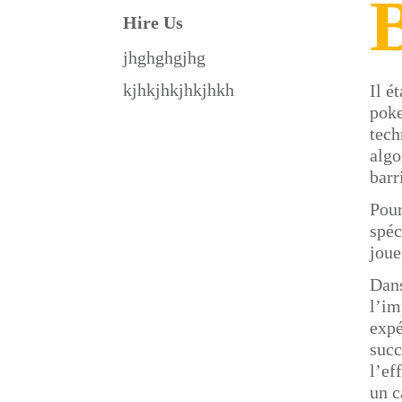
B
Hire Us
jhghghgjhg
kjhkjhkjhkjhkh
Il é
poke
tech
algo
barr
Pour
spéc
joue
Dans
l’im
exp
succ
l’ef
un c