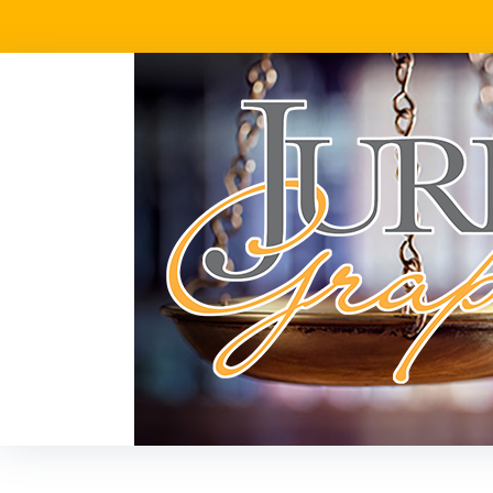
Skip
to
content