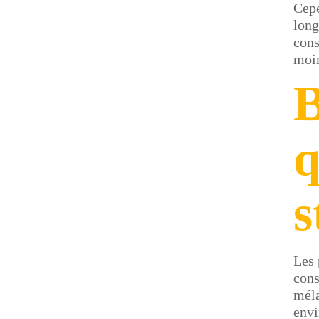
Cepe
long
cons
moin
B
q
s
Les 
cons
méla
envi