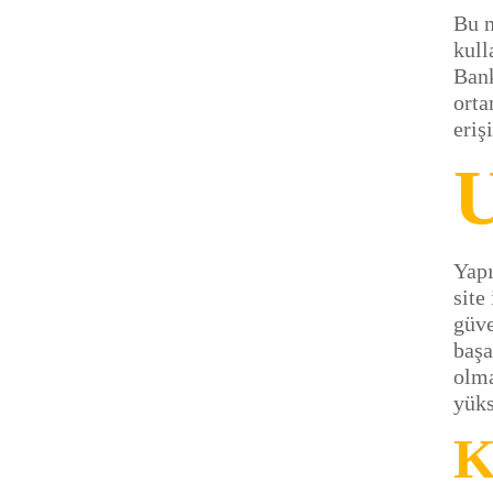
Bu m
kull
Bank
orta
eriş
U
Yapı
site
güve
başa
olma
yüks
K