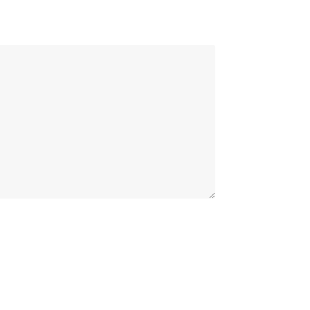
are marked
*