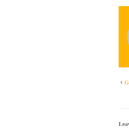
P
G
n
Lea