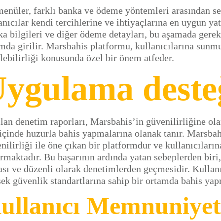
enüler, farklı banka ve ödeme yöntemleri arasından s
anıcılar kendi tercihlerine ve ihtiyaçlarına en uygun ya
a bilgileri ve diğer ödeme detayları, bu aşamada gerekl
mda girilir. Marsbahis platformu, kullanıcılarına sunmu
ilebilirliği konusunda özel bir önem atfeder.
ygulama deste
lan denetim raporları, Marsbahis’in güvenilirliğine olan
 içinde huzurla bahis yapmalarına olanak tanır. Marsbahi
nilirliği ile öne çıkan bir platformdur ve kullanıcılar
rmaktadır. Bu başarının ardında yatan sebeplerden biri,
sı ve düzenli olarak denetimlerden geçmesidir. Kullanıc
ek güvenlik standartlarına sahip bir ortamda bahis yapm
ullanıcı Memnuniyeti