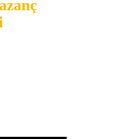
azanç
i