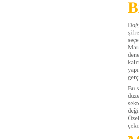
B
Doğr
şifr
seçe
Mars
dene
kalm
yapı
gerç
Bu s
düze
sekt
deği
Özel
çekm